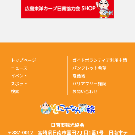
トップページ
ガイドボランティア利用申請
ニュース
パンフレット希望
イベント
電話帳
スポット
バリアフリー施設
検索
お問い合わせ
日南市観光協会
〒887-0012 宮崎県日南市園田2丁目1番1号 日南市テ