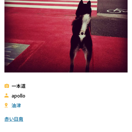
一本道
apollo
油津
赤い日南