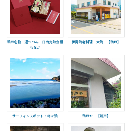
鵜戸名物 運つつみ 日南完熟金柑
伊勢海老料理 大海 【鵜戸】
もなか
サーフィンスポット・梅ヶ浜
鵜戸や 【鵜戸】