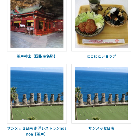
鵜戸神宮【国指定名勝】
にこにこショップ
サンメッセ日南 南洋レストランnoa
サンメッセ日南
noa【鵜戸】